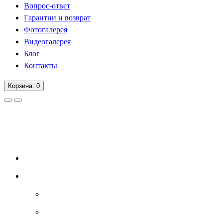
Вопрос-ответ
Гарантии и возврат
Фотогалерея
Видеогалерея
Блог
Контакты
Корзина
: 0
Вопрос-ответ
Гарантии и возврат
Фотогалерея
Видеогалерея
Блог
Контакты
0
Закладки
Личный кабинет
Авторизация
Регистрация