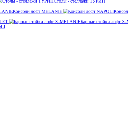
Столы - стеллажи ТУРИН
Консоли лофт MELANIE
Консо
ALET
Барные стойки лофт 
OLI