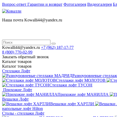
Вопрос-ответ
Гарантии и возврат
Фотогалерея
Видеогалерея
Бл
Наша почта Kowalli44@yandex.ru
Kowalli44@yandex.ru
+7 (962)
187-17-77
8 (800)
770-02-99
Заказать обратный звонок
Каталог
товаров
Каталог
товаров
Стеллажи Лофт
Разноуровневые стелл
Стеллажи лофт МОЛОТОВ
Стеллажи лофт ТУСОН
Прихожие Лофт
Прихожие лофт МАНИЛЛА
Вешалки Лофт
Вешалки лофт ХАРТЛИ
напольные лофт Hilton
Столы - стеллажи Лофт