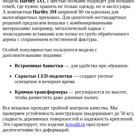
Модель
Hartley 3XL
с шестью полками подойдет для больших
семей, где нужно хранить не только одежду, но и аксессуары.
А компактная
Hartley 3M
шириной 80 см идеальна для
малогабаритных прихожих. Для ценителей нестандартных
решений предлагаем вешалки с комбинированными
материалами: например, металлический каркас с
эпоксидными вставками или полки из грубо обработанного
дерева с сохранением естественной фактуры.
Особой популярностью пользуются модели с
дополнительными опциями:
Встроенные банкетки
— для удобства при обувании.
Скрытые LED-подсветки
— создают уютное
освещение в вечернее время.
Крючки-трансформеры
— регулируются по высоте,
чтобы разместить даже длинные пальто.
Все вешалки проходят тройной контроль качества. Мы
проверяем устойчивость конструкции (выдерживает до 50 кг),
гладкость деревянных поверхностей и надежность креплений.
Это гарантирует, что изделие
kowalli.ru
прослужит
десятилетиями без деформаций.