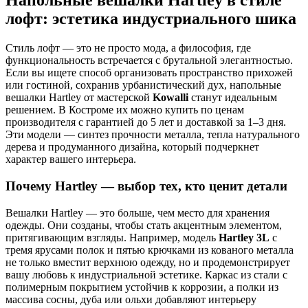
Напольные вешалки Hartley в стиле
лофт: эстетика индустриального шика
Стиль лофт — это не просто мода, а философия, где
функциональность встречается с брутальной элегантностью.
Если вы ищете способ организовать пространство прихожей
или гостиной, сохранив урбанистический дух, напольные
вешалки Hartley от мастерской
Kowalli
станут идеальным
решением. В Костроме их можно купить по ценам
производителя с гарантией до 5 лет и доставкой за 1–3 дня.
Эти модели — синтез прочности металла, тепла натурального
дерева и продуманного дизайна, который подчеркнет
характер вашего интерьера.
Почему Hartley — выбор тех, кто ценит детали
Вешалки Hartley — это больше, чем место для хранения
одежды. Они созданы, чтобы стать акцентным элементом,
притягивающим взгляды. Например, модель
Hartley 3L
с
тремя ярусами полок и пятью крючками из кованого металла
не только вместит верхнюю одежду, но и продемонстрирует
вашу любовь к индустриальной эстетике. Каркас из стали с
полимерным покрытием устойчив к коррозии, а полки из
массива сосны, дуба или ольхи добавляют интерьеру